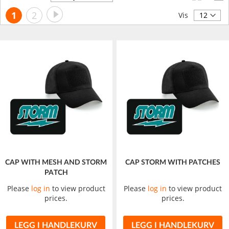
synkende
Side
Side
Neste
You're
Side
1
2
retning
Vis
currently
reading
page
CAP WITH MESH AND STORM
CAP STORM WITH PATCHES
PATCH
Please
log in
to view product
Please
log in
to view product
prices.
prices.
LEGG I HANDLEKURV
LEGG I HANDLEKURV