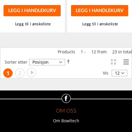
LEGG I HANDLEKURV
LEGG I HANDLEKURV
Legg til i ønskeliste
Legg til i ønskeliste
Products
1
-
12
from
23
in total
Angi
Sorter etter
synkende
Side
Side
Neste
You're
Side
1
2
retning
Vis
currently
reading
page
OM OSS
Om Bowltech