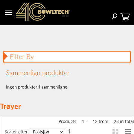
Hopp
til
innhold
Søk
Filter By
Sammenlign produkter
Ingen produkter å sammenligne.
Trøyer
Products
1
-
12
from
23
in total
Angi
Sorter etter