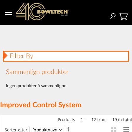
Hopp
til
innhold
Søk
Filter By
Sammenlign produkter
Ingen produkter å sammenligne.
Improved Control System
Products
1
-
12
from
19
in total
Angi
Sorter etter