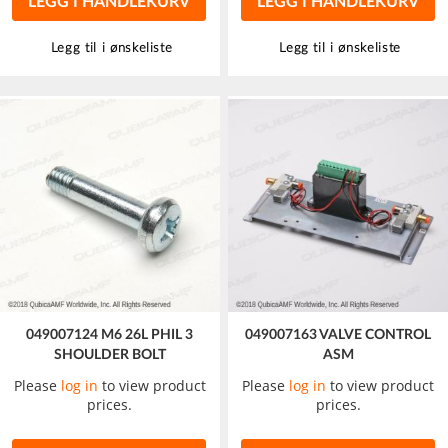
LEGG I HANDLEKURV
LEGG I HANDLEKURV
Legg til i ønskeliste
Legg til i ønskeliste
049007124 M6 26L PHIL 3
049007163 VALVE CONTROL
SHOULDER BOLT
ASM
Please
log in
to view product
Please
log in
to view product
prices.
prices.