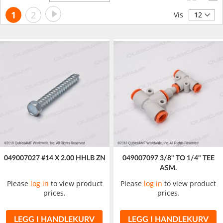
synkende
Side
Side
Neste
You're
Side
1
2
retning
Vis
currently
reading
page
049007027 #14 X 2.00 HHLB ZN
049007097 3/8" TO 1/4" TEE
ASM.
Please
log in
to view product
Please
log in
to view product
prices.
prices.
LEGG I HANDLEKURV
LEGG I HANDLEKURV