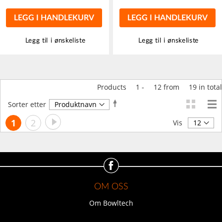
LEGG I HANDLEKURV
LEGG I HANDLEKURV
Legg til i ønskeliste
Legg til i ønskeliste
Products
1
-
12
from
19
in total
Angi
Sorter etter
synkende
Side
Side
Neste
You're
Side
1
2
retning
Vis
currently
reading
page
OM OSS
Om Bowltech