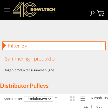
Hopp
til
innhold
Søk
Filter By
Sammenlign produkter
Ingen produkter å sammenligne.
Distributor Pulleys
6
Products
Angi
Sorter etter
synkende
retning
Vis