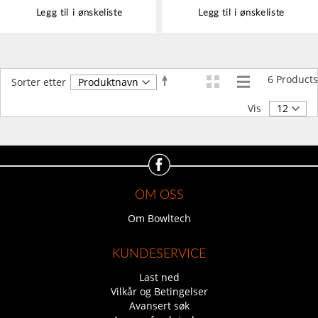
Legg til i ønskeliste
Legg til i ønskeliste
6
Products
Angi
Sorter etter
synkende
retning
Vis
OM OSS
Om Bowltech
KUNDESERVICE
Last ned
Vilkår og Betingelser
Avansert søk