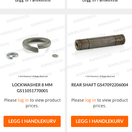
Legg til i ønskeliste
Legg til i ønskeliste
LOCKWASHER 8 MM
REAR SHAFT GS47092206004
GS11051770001
Please
log in
to view product
Please
log in
to view product
prices.
prices.
LEGG I HANDLEKURV
LEGG I HANDLEKURV