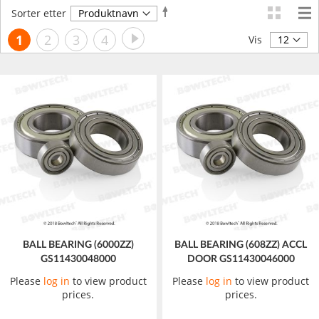
Angi
Sorter etter
synkende
Side
Side
Neste
You're
Side
Side
Side
1
2
3
4
retning
Vis
currently
reading
page
BALL BEARING (6000ZZ)
BALL BEARING (608ZZ) ACCL
GS11430048000
DOOR GS11430046000
Please
log in
to view product
Please
log in
to view product
prices.
prices.