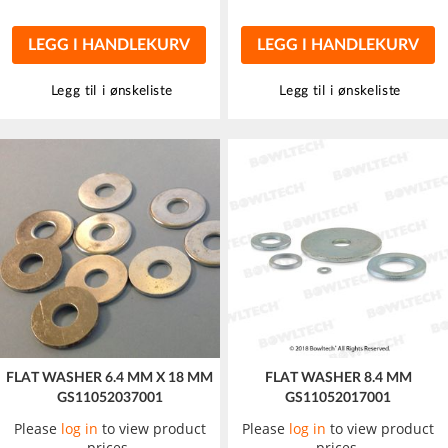
LEGG I HANDLEKURV
LEGG I HANDLEKURV
Legg til i ønskeliste
Legg til i ønskeliste
FLAT WASHER 6.4 MM X 18 MM
FLAT WASHER 8.4 MM
GS11052037001
GS11052017001
Please
log in
to view product
Please
log in
to view product
prices.
prices.