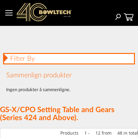
Hopp
til
innhold
Søk
Filter By
Sammenlign produkter
Ingen produkter å sammenligne.
GS-X/CPO Setting Table and Gears
(Series 424 and Above).
Products
1
-
12
from
48
in total