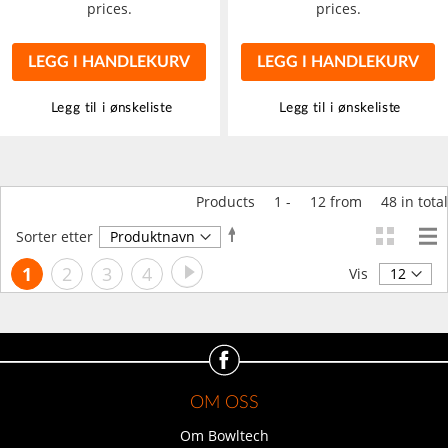
prices.
prices.
LEGG I HANDLEKURV
LEGG I HANDLEKURV
Legg til i ønskeliste
Legg til i ønskeliste
Products
1
-
12
from
48
in total
Angi
Sorter etter
synkende
Side
Side
Neste
You're
Side
Side
Side
1
2
3
4
retning
Vis
currently
reading
page
OM OSS
Om Bowltech