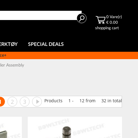
Søk
0
Vare(r)
€ 0.00
shopping cart
ERKTØY
SPECIAL DEALS
ice+
ller Assembly
de
You're currently reading page
Side
Side
Side
Neste
Products
1
-
12
from
32
in total
1
2
3