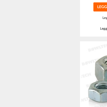
LEGG
Leg
Legg