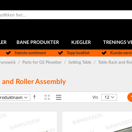
LER
BANE PRODUKTER
KJEGLER
TRENINGS V
Største sortiment
Topp kvalitet
Kunde serv
Brunswick
Parts for GS Pinsetter
Setting Table
Table Rack and Ro
 and Roller Assembly
Si
Rutenett
Liste
Angi
Vise
Vis
synkende
som
retning