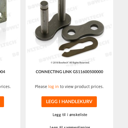
004
CONNECTING LINK GS11600500000
rices.
Please
log in
to view product prices.
LEGG I HANDLEKURV
Legg til i ønskeliste
Legg til sammenligning