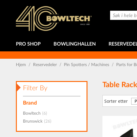
Hopp
til
Søk
innhold
PRO SHOP
BOWLINGHALLEN
RESERVEDE
Hjem
Reservedeler
Pin Spotters / Machines
Parts for 
Table Rack
Filter By
Sorter etter
Brand
produkt
Bowltech
6
produkt
Brunswick
26