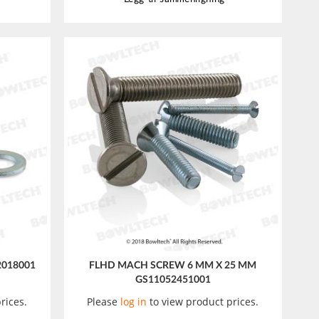
2018001
FLHD MACH SCREW 6 MM X 25 MM
GS11052451001
rices.
Please
log in
to view product prices.