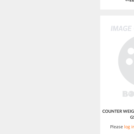
COUNTER WEIGH
G
Please
log i