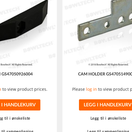
 GS47050926004
CAM HOLDER GS47051490
n
to view product prices.
Please
log in
to view product p
 I HANDLEKURV
LEGG I HANDLEKURV
g til i ønskeliste
Legg til i ønskeliste
 til sammenligning
Legg til sammenligning