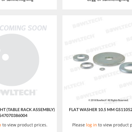
T (TABLE RACK ASSEMBLY)
FLAT WASHER 10.5 MM GS1105
S47070386004
n
to view product prices.
Please
log in
to view product p