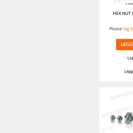
HEX NUT 
Please
log i
LEGG
Leg
Legg