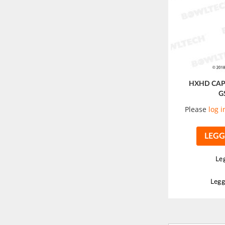
HXHD CAP
G
Please
log i
LEGG
Leg
Legg