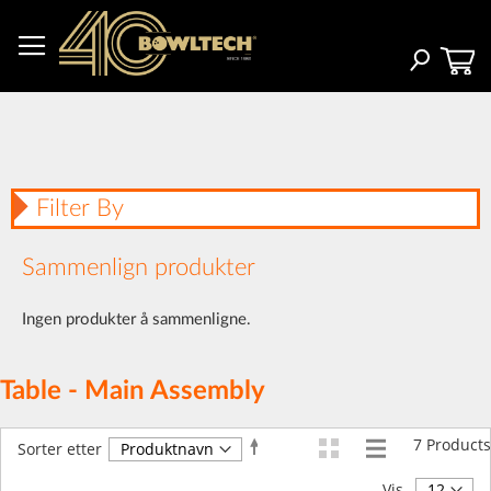
Hopp
til
innhold
Søk
Filter By
Sammenlign produkter
Ingen produkter å sammenligne.
Table - Main Assembly
7
Products
Angi
Sorter etter
synkende
retning
Vis