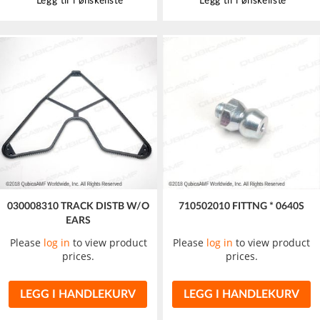
Legg til i ønskeliste
Legg til i ønskeliste
030008310 TRACK DISTB W/O
710502010 FITTNG * 0640S
EARS
Please
log in
to view product
Please
log in
to view product
prices.
prices.
LEGG I HANDLEKURV
LEGG I HANDLEKURV