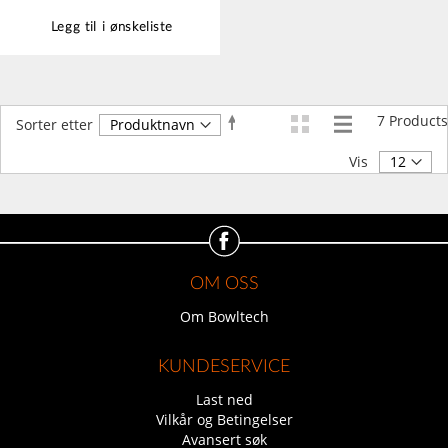
Legg til i ønskeliste
7
Products
Angi
Sorter etter
synkende
retning
Vis
OM OSS
Om Bowltech
KUNDESERVICE
Last ned
Vilkår og Betingelser
Avansert søk