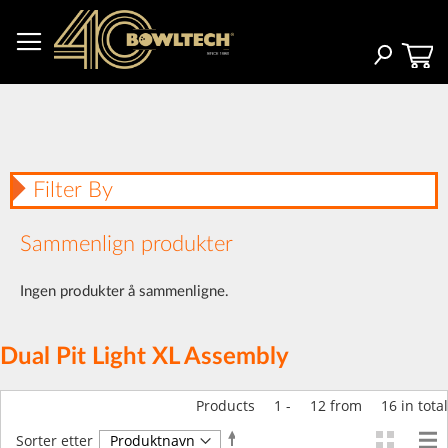
Hopp
til
innhold
Søk
Filter By
Sammenlign produkter
Ingen produkter å sammenligne.
Dual Pit Light XL Assembly
Products
1
-
12
from
16
in total
Angi
Sorter etter