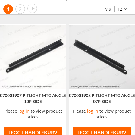
synkende
Side
Side
Neste
You're
Side
1
2
retning
Vis
currently
reading
page
070001907 PITLIGHT MTG ANGLE
070001908 PITLIGHT MTG ANGLE
10P SIDE
07P SIDE
Please
log in
to view product
Please
log in
to view product
prices.
prices.
LEGG I HANDLEKURV
LEGG I HANDLEKURV