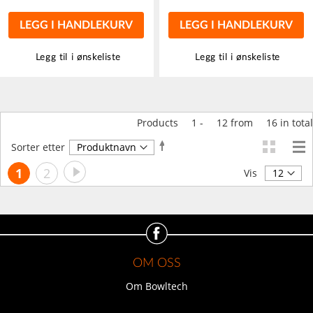
LEGG I HANDLEKURV
LEGG I HANDLEKURV
Legg til i ønskeliste
Legg til i ønskeliste
Products
1
-
12
from
16
in total
Angi
Sorter etter
synkende
Side
Side
Neste
You're
Side
1
2
retning
Vis
currently
reading
page
OM OSS
Om Bowltech