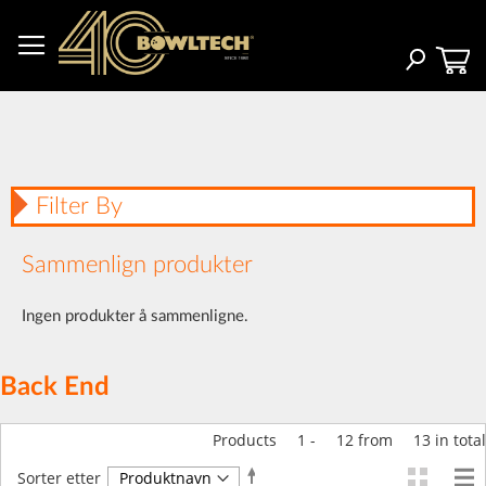
Hopp
til
innhold
Søk
Filter By
Sammenlign produkter
Ingen produkter å sammenligne.
Back End
Products
1
-
12
from
13
in total
Angi
Sorter etter