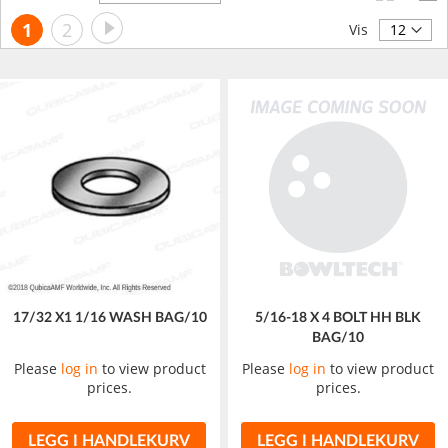
synkende
Side
Side
Neste
You're
Side
1
2
retning
Vis
currently
reading
page
17/32 X1 1/16 WASH BAG/10
5/16-18 X 4 BOLT HH BLK
BAG/10
Please
log in
to view product
Please
log in
to view product
prices.
prices.
LEGG I HANDLEKURV
LEGG I HANDLEKURV