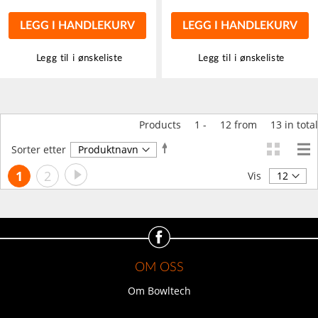
LEGG I HANDLEKURV
LEGG I HANDLEKURV
Legg til i ønskeliste
Legg til i ønskeliste
Products
1
-
12
from
13
in total
Angi
Sorter etter
synkende
Side
Side
Neste
You're
Side
1
2
retning
Vis
currently
reading
page
OM OSS
Om Bowltech