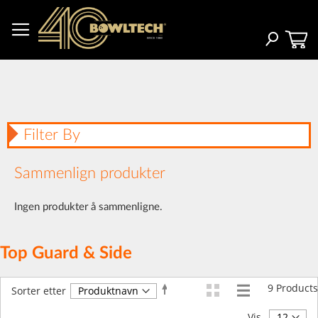
Hopp
til
innhold
Søk
Filter By
Sammenlign produkter
Ingen produkter å sammenligne.
Top Guard & Side
9
Products
Angi
Sorter etter
synkende
retning
Vis