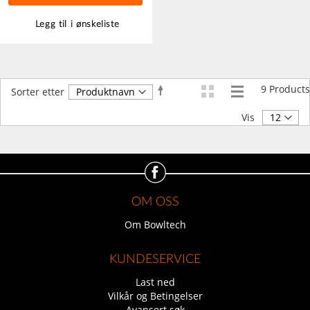
Legg til i ønskeliste
9
Products
Angi
Sorter etter
synkende
retning
Vis
OM OSS
Om Bowltech
KUNDESERVICE
Last ned
Vilkår og Betingelser
Avansert søk