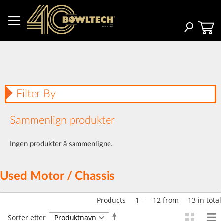
Hopp
til
innhold
Søk
Filter By
Sammenlign produkter
Ingen produkter å sammenligne.
Used Motor / Chassis
Products
1
-
12
from
13
in total
Angi
Sorter etter