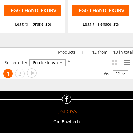
LEGG I HANDLEKURV
LEGG I HANDLEKURV
Legg til i ønskeliste
Legg til i ønskeliste
Products
1
-
12
from
13
in total
Angi
Sorter etter
synkende
Side
Side
Neste
You're
Side
1
2
retning
Vis
currently
reading
page
OM OSS
Om Bowltech