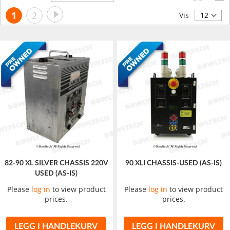
synkende
Side
Side
Neste
You're
Side
1
2
retning
Vis
currently
reading
page
82-90 XL SILVER CHASSIS 220V
90 XLI CHASSIS-USED (AS-IS)
USED (AS-IS)
Please
log in
to view product
Please
log in
to view product
prices.
prices.
LEGG I HANDLEKURV
LEGG I HANDLEKURV